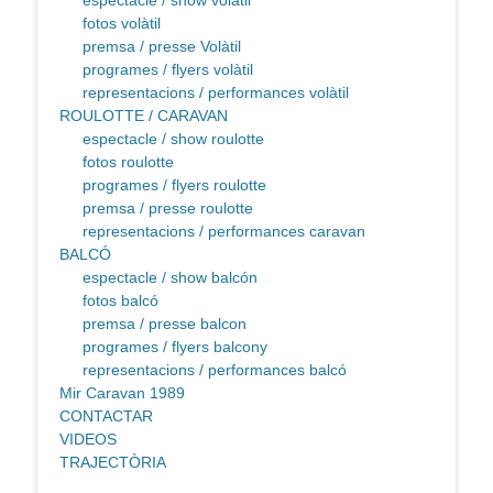
espectacle / show volàtil
fotos volàtil
premsa / presse Volàtil
programes / flyers volàtil
representacions / performances volàtil
ROULOTTE / CARAVAN
espectacle / show roulotte
fotos roulotte
programes / flyers roulotte
premsa / presse roulotte
representacions / performances caravan
BALCÓ
espectacle / show balcón
fotos balcó
premsa / presse balcon
programes / flyers balcony
representacions / performances balcó
Mir Caravan 1989
CONTACTAR
VIDEOS
TRAJECTÒRIA