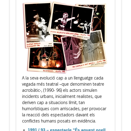
A la seva evolució cap a un llenguatge cada
vegada més teatral –que denominen teatre
acrobàtic-, (1990- 96) els actors simulen
incidents urbans, inicialment realistes, que
deriven cap a situacions límit, tan
humorístiques com arriscades, per provocar
la reacció dels espectadors davant els
conflictes humans posats en evidència.
1991 / 93 – espectacle “És aquest ocell