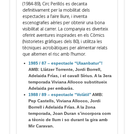
(1984-89), Circ Perillós es decanta
definitivament per la mobilitat dels
espectacles a l’aire lliure, i inventa
escenografies aèries per obtenir una bona
visibilitat al carrer. La companyia es diverteix
oferint aventures inspirades en els Còmics
(historietes gràfiques dels 80), i utilitza les
tècniques acrobàtiques per alimentar relats
que alternen el risc amb l’humor.
1985 / 87 – espectacle “Ulaanbatur”!
AMB: Llàtzer Torrente, Jordi Borrell,
Adelaida Frías, i el cavall Sírius. A la 3era
temporada Viviana Allocco substitueix
Adelaida per embaràs.
1988 / 89 – espectacle “Volàtil”
AMB:
Pep Castells, Viviana Allocco, Jordi
Borrell i Adelaida Frías. A la 2ona
temporada, Joan Duran s’incorpora com
a tècnic de llum i so durant la gira amb
Mir Caravan.