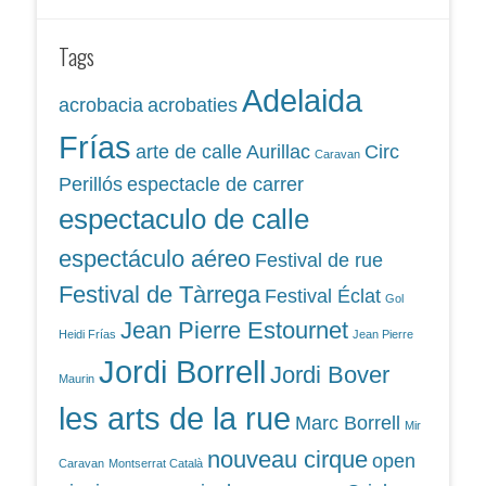
Tags
Adelaida
acrobacia
acrobaties
Frías
arte de calle
Aurillac
Circ
Caravan
Perillós
espectacle de carrer
espectaculo de calle
espectáculo aéreo
Festival de rue
Festival de Tàrrega
Festival Éclat
Gol
Jean Pierre Estournet
Heidi Frías
Jean Pierre
Jordi Borrell
Jordi Bover
Maurin
les arts de la rue
Marc Borrell
Mir
nouveau cirque
open
Caravan
Montserrat Català