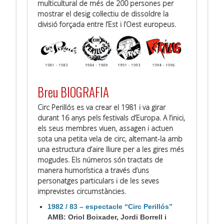
multicultural de més de 200 persones per
mostrar el desig col·lectiu de dissoldre la
divisió forçada entre l’Est i l’Oest europeus.
.
Breu BIOGRAFIA
Circ Perillós es va crear el 1981 i va girar
durant 16 anys pels festivals d’Europa. A l’inici,
els seus membres viuen, assagen i actuen
sota una petita vela de circ, alternant-la amb
una estructura d’aire lliure per a les gires més
mogudes. Els números són tractats de
manera humorística a través d’uns
personatges particulars i de les seves
imprevistes circumstàncies.
1982 / 83 – espectacle “Circ Perillós”
AMB: Oriol Boixader, Jordi Borrell i