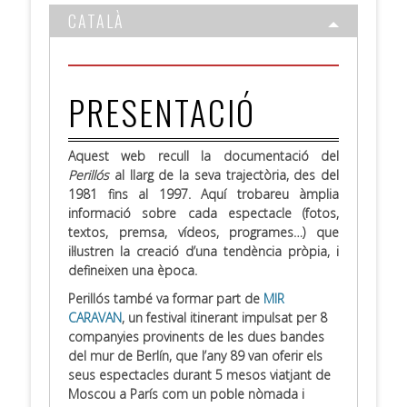
CATALÀ
.
PRESENTACIÓ
Aquest web recull la documentació del
Perillós
al llarg de la seva trajectòria, des del
1981 fins al 1997. Aquí trobareu àmplia
informació sobre cada espectacle (fotos,
textos, premsa, vídeos, programes…) que
il·lustren la creació d’una tendència pròpia, i
defineixen una època.
Perillós també va formar part de
MIR
CARAVAN
, un festival itinerant impulsat per 8
companyies provinents de les dues bandes
del mur de Berlín, que l’any 89 van oferir els
seus espectacles durant 5 mesos viatjant de
Moscou a París com un poble nòmada i