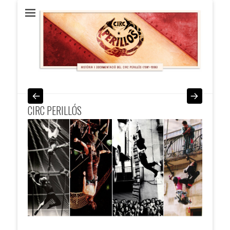
Circ Perillós
HISTÒRIA i DOCUMENTACIÓ (1981 / 1996)
CIRC PERILLÓS
.