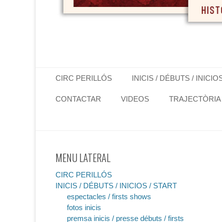
Primary Menu
Skip
CIRC PERILLÓS
INICIS / DÉBUTS / INICIO
to
content
CONTACTAR
VIDEOS
TRAJECTÒRIA
MENU LATERAL
CIRC PERILLÓS
INICIS / DÉBUTS / INICIOS / START
espectacles / firsts shows
fotos inicis
premsa inicis / presse débuts / firsts