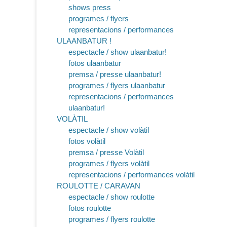
shows press
programes / flyers
representacions / performances
ULAANBATUR !
espectacle / show ulaanbatur!
fotos ulaanbatur
premsa / presse ulaanbatur!
programes / flyers ulaanbatur
representacions / performances
ulaanbatur!
VOLÀTIL
espectacle / show volàtil
fotos volàtil
premsa / presse Volàtil
programes / flyers volàtil
representacions / performances volàtil
ROULOTTE / CARAVAN
espectacle / show roulotte
fotos roulotte
programes / flyers roulotte