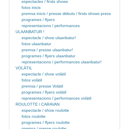
espectacles / firsts shows
fotos inicis
premsa inicis / presse débuts / firsts shows press
programes / flyers
representacions / performances
ULAANBATUR !
espectacle / show ulaanbatur!
fotos ulaanbatur
premsa / presse ulaanbatur!
programes / flyers ulaanbatur
representacions / performances ulaanbatur!
VOLÀTIL
espectacle / show volàtil
fotos volàtil
premsa / presse Volàtil
programes / flyers volàtil
representacions / performances volàtil
ROULOTTE / CARAVAN
espectacle / show roulotte
fotos roulotte
programes / flyers roulotte
premsa / presse roulotte