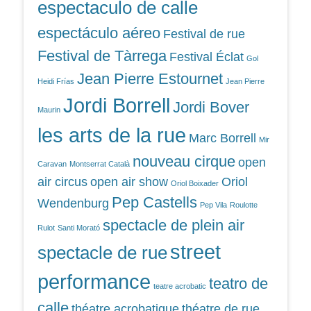
espectaculo de calle
espectáculo aéreo
Festival de rue
Festival de Tàrrega
Festival Éclat
Gol
Jean Pierre Estournet
Heidi Frías
Jean Pierre
Jordi Borrell
Jordi Bover
Maurin
les arts de la rue
Marc Borrell
Mir
nouveau cirque
open
Caravan
Montserrat Català
air circus
open air show
Oriol
Oriol Boixader
Pep Castells
Wendenburg
Pep Vila
Roulotte
spectacle de plein air
Rulot
Santi Morató
street
spectacle de rue
performance
teatro de
teatre acrobatic
calle
théatre acrobatique
théatre de rue