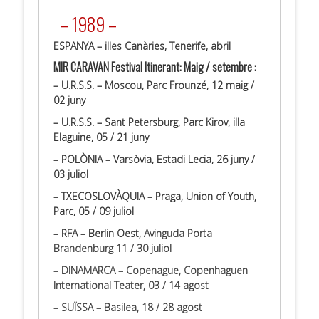
.
– 1989 –
ESPANYA – illes Canàries, Tenerife, abril
MIR CARAVAN Festival Itinerant: Maig / setembre :
– U.R.S.S. – Moscou, Parc Frounzé, 12 maig /
02 juny
– U.R.S.S. – Sant Petersburg, Parc Kirov, illa
Elaguine, 05 / 21 juny
– POLÒNIA – Varsòvia, Estadi Lecia, 26 juny /
03 juliol
– TXECOSLOVÀQUIA – Praga, Union of Youth,
Parc, 05 / 09 juliol
– RFA – Berlin Oest
, Avinguda Porta
Brandenburg 11 / 30 juliol
– DINAMARCA – Copenague, Copenhaguen
International Teater, 03 / 14 agost
– SUÏSSA – Basilea, 18 / 28 agost