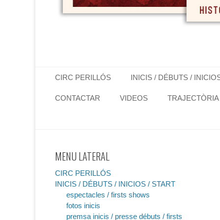
Primary Menu
Skip
CIRC PERILLÓS
INICIS / DÉBUTS / INICIO
to
content
CONTACTAR
VIDEOS
TRAJECTÒRIA
MENU LATERAL
CIRC PERILLÓS
INICIS / DÉBUTS / INICIOS / START
espectacles / firsts shows
fotos inicis
premsa inicis / presse débuts / firsts