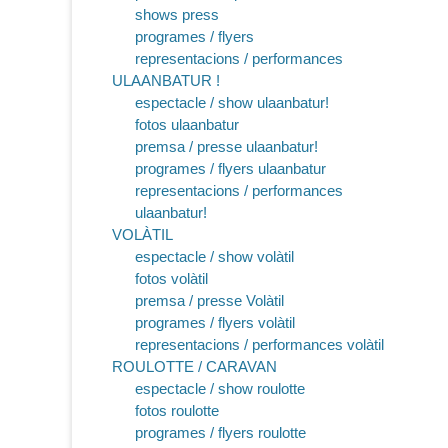
shows press
programes / flyers
representacions / performances
ULAANBATUR !
espectacle / show ulaanbatur!
fotos ulaanbatur
premsa / presse ulaanbatur!
programes / flyers ulaanbatur
representacions / performances
ulaanbatur!
VOLÀTIL
espectacle / show volàtil
fotos volàtil
premsa / presse Volàtil
programes / flyers volàtil
representacions / performances volàtil
ROULOTTE / CARAVAN
espectacle / show roulotte
fotos roulotte
programes / flyers roulotte