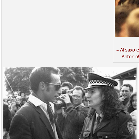
– Al saxo e
Antonio!