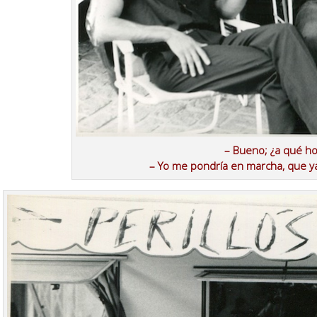
– Bueno; ¿a qué 
– Yo me pondría en marcha, que ya