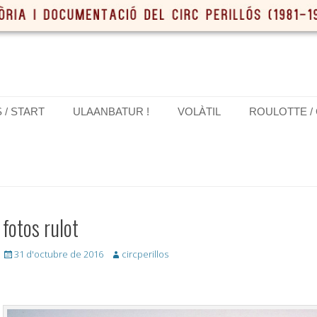
S / START
ULAANBATUR !
VOLÀTIL
ROULOTTE /
fotos rulot
Posted
Author
31 d'octubre de 2016
circperillos
on