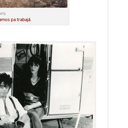
ons
amos pa trabajá.