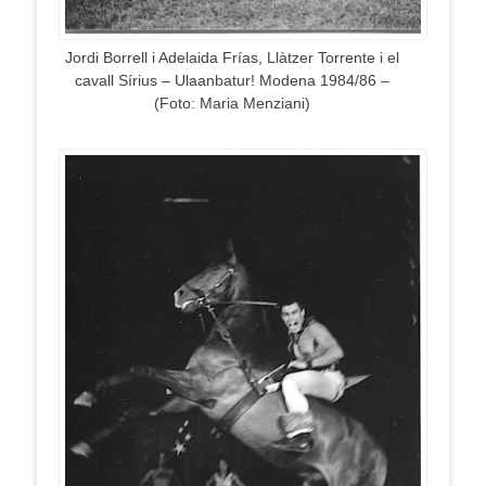
Jordi Borrell i Adelaida Frías, Llàtzer Torrente i el
cavall Sírius – Ulaanbatur! Modena 1984/86 –
(Foto: Maria Menziani)