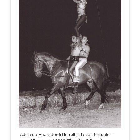
Adelaida Frías, Jordi Borrell i Llàtzer Torrente –