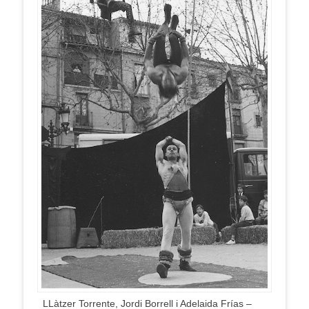
LLàtzer Torrente, Jordi Borrell i Adelaida Frías –