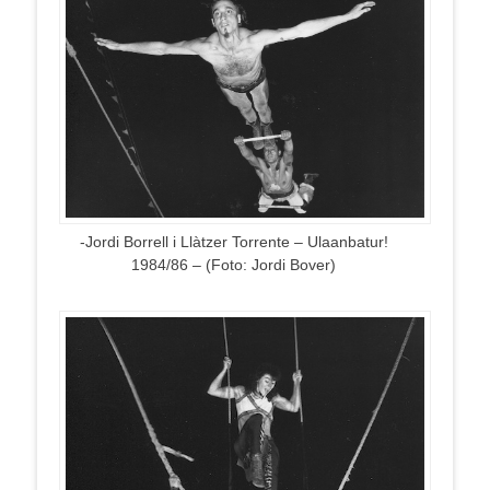
-Jordi Borrell i Llàtzer Torrente – Ulaanbatur!
1984/86 – (Foto: Jordi Bover)