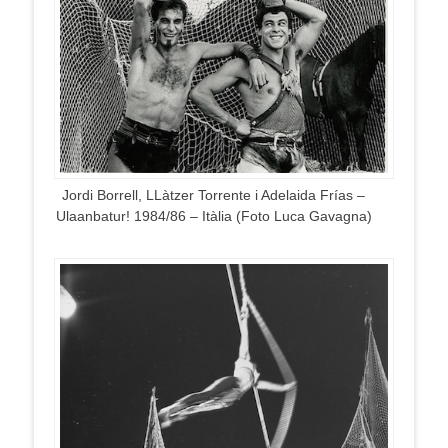
Jordi Borrell, LLàtzer Torrente i Adelaida Frías –
Ulaanbatur! 1984/86 – Itàlia (Foto Luca Gavagna)