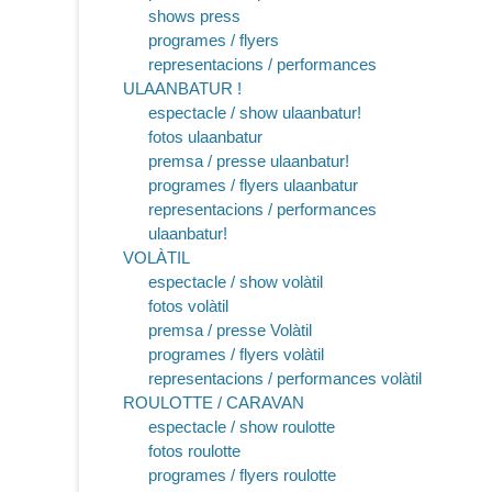
shows press
programes / flyers
representacions / performances
ULAANBATUR !
espectacle / show ulaanbatur!
fotos ulaanbatur
premsa / presse ulaanbatur!
programes / flyers ulaanbatur
representacions / performances
ulaanbatur!
VOLÀTIL
espectacle / show volàtil
fotos volàtil
premsa / presse Volàtil
programes / flyers volàtil
representacions / performances volàtil
ROULOTTE / CARAVAN
espectacle / show roulotte
fotos roulotte
programes / flyers roulotte