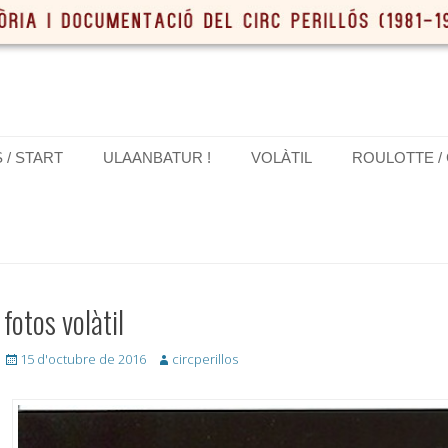
S / START
ULAANBATUR !
VOLÀTIL
ROULOTTE /
fotos volàtil
Posted
Author
15 d'octubre de 2016
circperillos
on