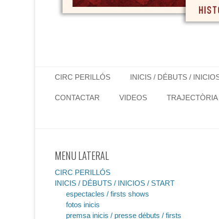
Primary Menu
Skip
CIRC PERILLÓS
INICIS / DÉBUTS / INICIO
to
content
CONTACTAR
VIDEOS
TRAJECTÒRIA
MENU LATERAL
CIRC PERILLÓS
INICIS / DÉBUTS / INICIOS / START
espectacles / firsts shows
fotos inicis
premsa inicis / presse débuts / firsts