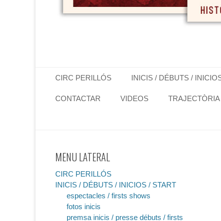
Primary Menu
Skip
CIRC PERILLÓS
INICIS / DÉBUTS / INICIO
to
content
CONTACTAR
VIDEOS
TRAJECTÒRIA
MENU LATERAL
CIRC PERILLÓS
INICIS / DÉBUTS / INICIOS / START
espectacles / firsts shows
fotos inicis
premsa inicis / presse débuts / firsts