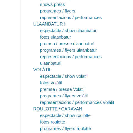
shows press
programes / flyers
representacions / performances
ULAANBATUR !
espectacle / show ulaanbatur!
fotos ulaanbatur
premsa / presse ulaanbatur!
programes / flyers ulaanbatur
representacions / performances
ulaanbatur!
VOLÀTIL
espectacle / show volàtil
fotos volàtil
premsa / presse Volàtil
programes / flyers volàtil
representacions / performances volàtil
ROULOTTE / CARAVAN
espectacle / show roulotte
fotos roulotte
programes / flyers roulotte