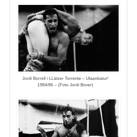
Jordi Borrell i LLàtzer Torrente – Ulaanbatur!
1984/86 – (Foto Jordi Bover)