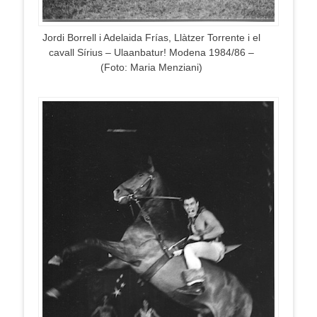
Jordi Borrell i Adelaida Frías, Llàtzer Torrente i el
cavall Sírius – Ulaanbatur! Modena 1984/86 –
(Foto: Maria Menziani)