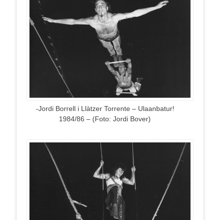
-Jordi Borrell i Llàtzer Torrente – Ulaanbatur!
1984/86 – (Foto: Jordi Bover)