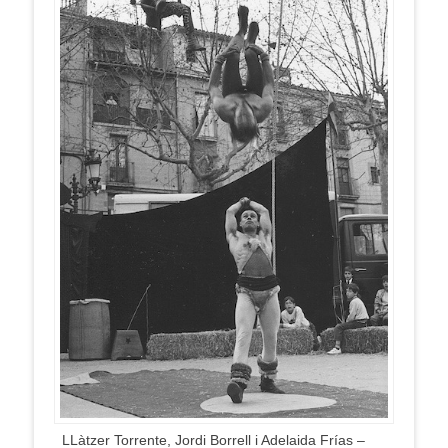
LLàtzer Torrente, Jordi Borrell i Adelaida Frías –