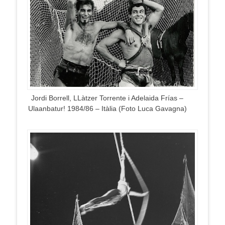
Jordi Borrell, LLàtzer Torrente i Adelaida Frías –
Ulaanbatur! 1984/86 – Itàlia (Foto Luca Gavagna)