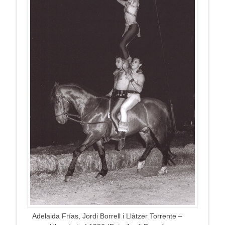
Adelaida Frías, Jordi Borrell i Llàtzer Torrente –