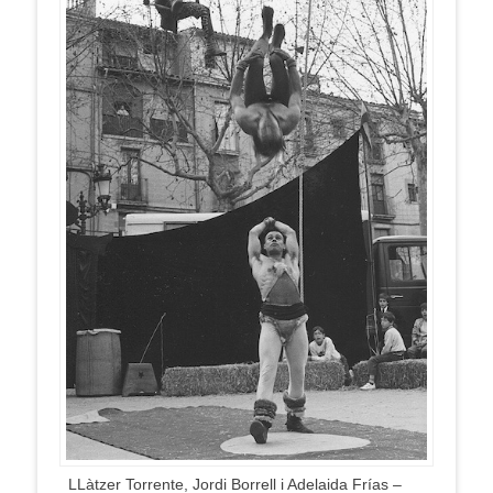
LLàtzer Torrente, Jordi Borrell i Adelaida Frías –