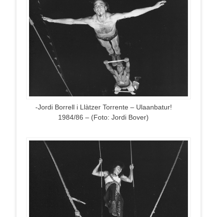
-Jordi Borrell i Llàtzer Torrente – Ulaanbatur!
1984/86 – (Foto: Jordi Bover)