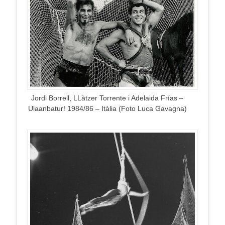
Jordi Borrell, LLàtzer Torrente i Adelaida Frías –
Ulaanbatur! 1984/86 – Itàlia (Foto Luca Gavagna)