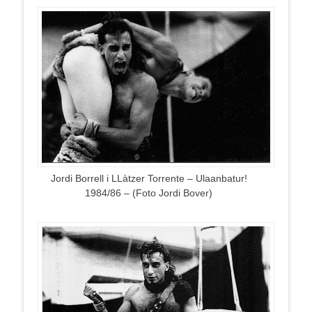
Jordi Borrell i LLàtzer Torrente – Ulaanbatur!
1984/86 – (Foto Jordi Bover)