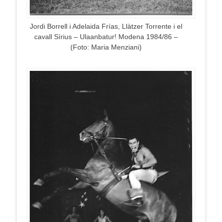
Jordi Borrell i Adelaida Frías, Llàtzer Torrente i el
cavall Sírius – Ulaanbatur! Modena 1984/86 –
(Foto: Maria Menziani)