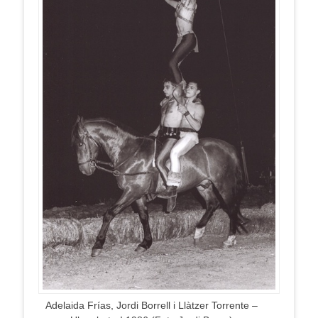
Adelaida Frías, Jordi Borrell i Llàtzer Torrente –