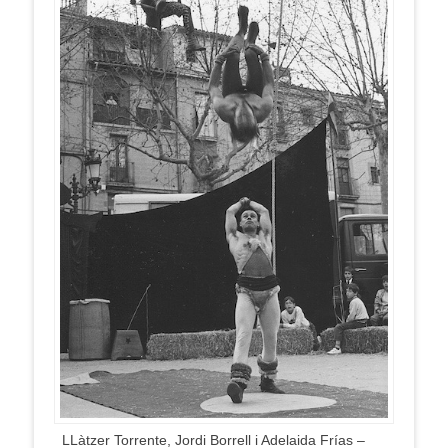
LLàtzer Torrente, Jordi Borrell i Adelaida Frías –