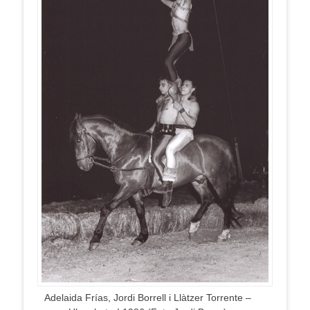
Adelaida Frías, Jordi Borrell i Llàtzer Torrente –