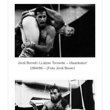
Jordi Borrell i LLàtzer Torrente – Ulaanbatur!
1984/86 – (Foto Jordi Bover)