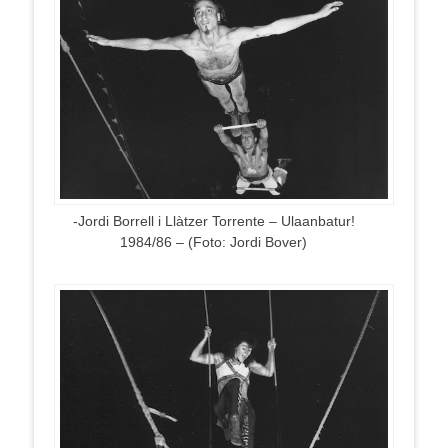
-Jordi Borrell i Llàtzer Torrente – Ulaanbatur!
1984/86 – (Foto: Jordi Bover)