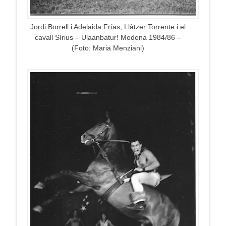
Jordi Borrell i Adelaida Frías, Llàtzer Torrente i el
cavall Sírius – Ulaanbatur! Modena 1984/86 –
(Foto: Maria Menziani)