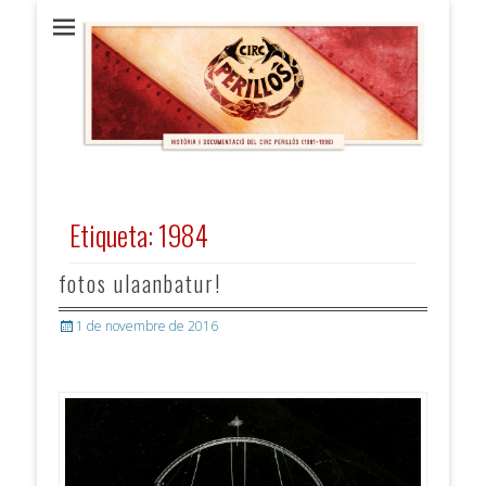
Circ Perillós
HISTÒRIA i DOCUMENTACIÓ (1981 / 1996)
Etiqueta:
1984
fotos ulaanbatur!
Posted
1 de novembre de 2016
on